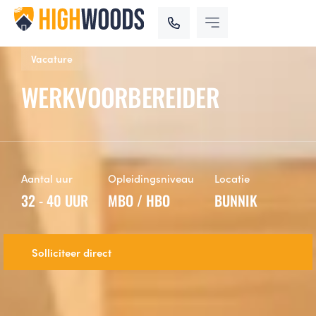
Vacature
WERKVOORBEREIDER
Aantal uur
Opleidingsniveau
Locatie
32 - 40 UUR
MBO / HBO
BUNNIK
Solliciteer direct