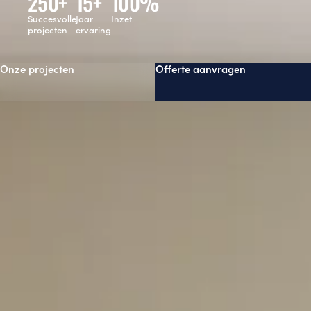
250
+
15
+
100
%
Succesvolle
Jaar
Inzet
projecten
ervaring
Onze projecten
Offerte aanvragen