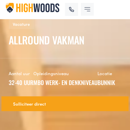
Vacature
ALLROUND VAKMAN
Aantal uur
Opleidingsniveau
Locatie
32-40 UUR
MBO WERK- EN DENKNIVEAU
BUNNIK
Solliciteer direct