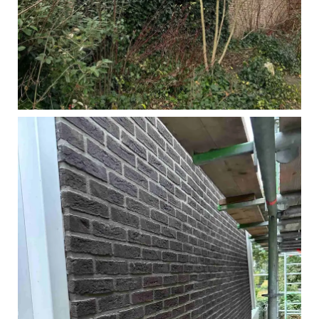
Ons eigen team heeft
dit project van A tot Z
uitgevoerd, en het
resultaat mag er zijn.
Een strakke,
duurzame gevel waar
zowel wij als de
bewoners trots op zijn