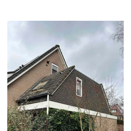
gloednieuwe HR++
kozijnen en zorgden
we met
ventilatielatten en
cementgebonden
platen voor een
stevige basis. De
steenstrips werden
zorgvuldig verlijmd en
afgevoegd, waardoor
de gevel eruitziet als
authentiek
metselwerk, maar dan
onderhoudsarm en
perfect geïsoleerd.