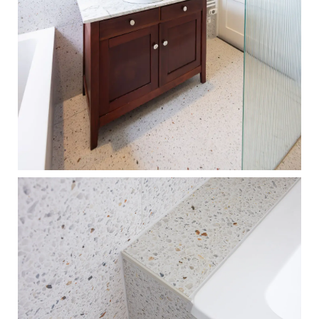
toevoeging aan de
woning. Het
leidingwerk (water,
afvoer en elektra) is
volledig nieuw
aangelegd.
De badkamer is
voorzien van een
ruim ligbad, een
inloopdouche met
regendouche en
inbouwkraan en een
strakke, moderne
afwerking. Ook de