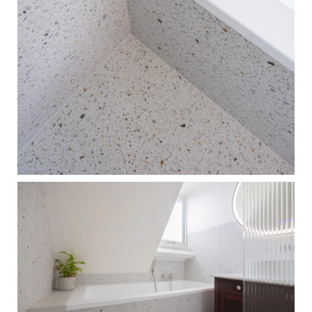
oude
badkamerlocatie
hebben we
aangepakt: daar is nu
een ruim en volledig
nieuw toilet gemaakt
dat perfect aansluit op
de rest van de
woning.
Samen met onze
vaste tegelzetter,
elektricien, loodgieter
en stukadoor hebben
we een resultaat