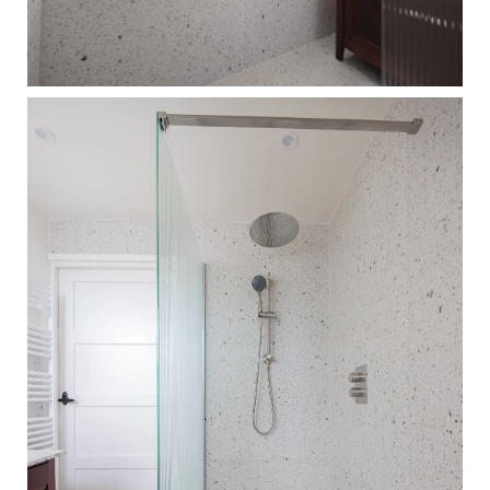
neergezet waar de
bewoners nog jaren
plezier van hebben:
een comfortabele,
goed geïsoleerde
badkamer én een fris
nieuw toilet.