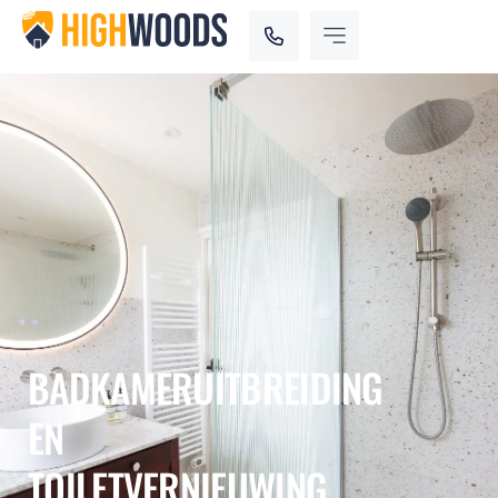
BADKAMERUITBREIDING
EN
TOILETVERNIEUWING