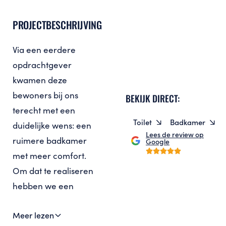
PROJECTBESCHRIJVING
Via een eerdere
opdrachtgever
kwamen deze
bewoners bij ons
BEKIJK DIRECT:
terecht met een
Toilet
Badkamer
duidelijke wens: een
Lees de review op
ruimere badkamer
Google
met meer comfort.
Om dat te realiseren
hebben we een
slaapkamer
Meer lezen
omgebouwd tot