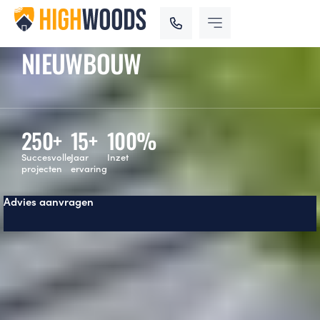
NIEUWBOUW
250
+
15
+
100
%
Succesvolle
Jaar
Inzet
projecten
ervaring
Advies aanvragen